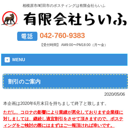
相模原市/町田市のポスティングは有限会社らいふ
042-760-9383
【受付時間】 AM9:00〜PM18:00（月〜金）
MENU
割引のご案内
2020/05/06
本企画は2020年6月末日を持ちまして終了と致します。
ただし、コロナの影響により業績が悪化しております企業様に
対しましては、継続し適宜割引をさせて頂きますので、ポステ
ィングをご検討の際にはまずはご一報頂ければ幸いです。