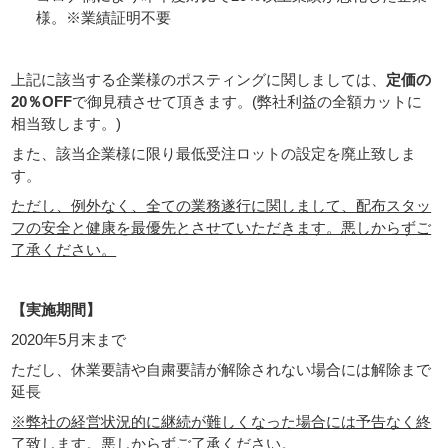
様。※業績証明不要
上記に該当する企業様のポスティングに関しましては、
定価の
20％OFF
で御見積させて頂きます。(弊社利益の全額カットに
相当致します。)
また、該当企業様に限り最低受注ロットの設定を廃止致しま
す。
ただし、例外なく、全ての業務遂行に関しまして、配布スタッ
フの安全と健康を最優先とさせていただきます。悪しからずご
了承ください。
【実施期間】
2020年5月末まで
ただし、休業要請や自粛要請が解除されない場合には解除まで
延長
※弊社の経営状況的に継続が難しくなった場合には予告なく終
了致します。悪しからずご了承ください。